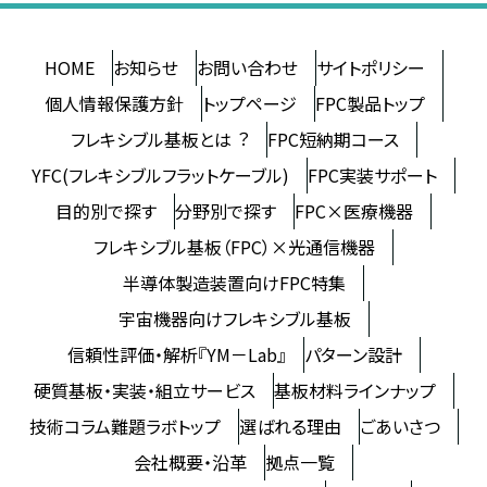
HOME
お知らせ
お問い合わせ
サイトポリシー
個人情報保護方針
トップページ
FPC製品トップ
フレキシブル基板とは︖
FPC短納期コース
YFC(フレキシブルフラットケーブル)
FPC実装サポート
⽬的別で探す
分野別で探す
FPC×医療機器
フレキシブル基板（FPC）×光通信機器
半導体製造装置向けFPC特集
宇宙機器向けフレキシブル基板
信頼性評価・解析『YM－Lab』
パターン設計
硬質基板・実装・組⽴サービス
基板材料ラインナップ
技術コラム難題ラボトップ
選ばれる理由
ごあいさつ
会社概要・沿革
拠点一覧