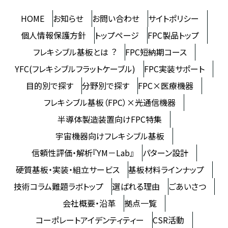
HOME
お知らせ
お問い合わせ
サイトポリシー
個人情報保護方針
トップページ
FPC製品トップ
フレキシブル基板とは︖
FPC短納期コース
YFC(フレキシブルフラットケーブル)
FPC実装サポート
⽬的別で探す
分野別で探す
FPC×医療機器
フレキシブル基板（FPC）×光通信機器
半導体製造装置向けFPC特集
宇宙機器向けフレキシブル基板
信頼性評価・解析『YM－Lab』
パターン設計
硬質基板・実装・組⽴サービス
基板材料ラインナップ
技術コラム難題ラボトップ
選ばれる理由
ごあいさつ
会社概要・沿革
拠点一覧
コーポレートアイデンティティー
CSR活動